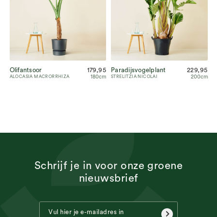
Olifantsoor
179,95
Paradijsvogelplant
229,95
180cm
200cm
ALOCASIA MACRORRHIZA
STRELITZIA NICOLAI
Schrijf je in voor onze groene
nieuwsbrief