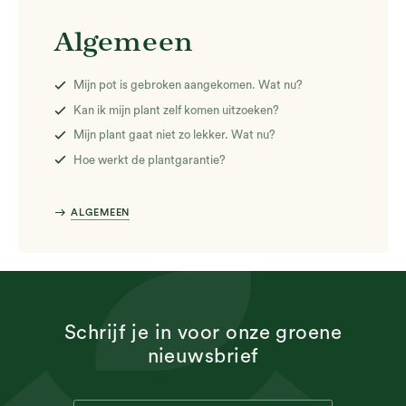
Algemeen
Mijn pot is gebroken aangekomen. Wat nu?
Kan ik mijn plant zelf komen uitzoeken?
Mijn plant gaat niet zo lekker. Wat nu?
Hoe werkt de plantgarantie?
east
ALGEMEEN
Schrijf je in voor onze groene
nieuwsbrief