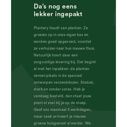
Da’s nog eens
lekker ingepakt
Plantery houdt van planten. Ze
groeien op in onze eigen kas en
worden goed opgevoed, voordat
ze verhuizen naar hun nieuwe thuis.
Natuurlijk hoort daar een
zorgvuldige levering bij. Dat begint
al met het inpakken: de planten
nemen plaats in de speciaal
ontworpen verzenddozen. Stabiel,
sterk en zonder sores. Heb je
vandaag besteld, dan staat jouw
plant al snel bij je op de stoep.
Geef ons maximaal 3 werkdagen,
maar vaak arriveert je nieuwe
groene huisgenoot al eerder. We