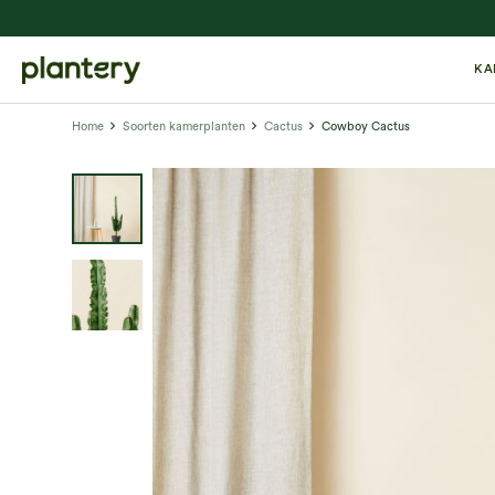
KA
Home
Soorten kamerplanten
Cactus
Cowboy Cactus