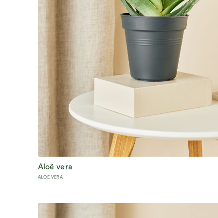
Aloë vera
Vetplant met allure
ALOE VERA
Vrij weinig water nodig
Met pot
45
cm hoog