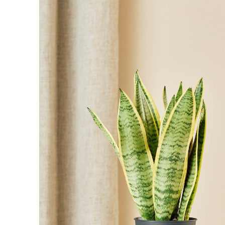
Pot is
14
cm in diameter