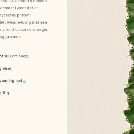
g mee. Deze cactus behoort
e eenmaal weet dat er
boycactus praten,
riet. Maar eeuwig met een
ne vriend op zonne-energie.
nog groener.
ot 100 cm hoog
g eisen
voeding nodig
giftig