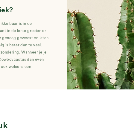
iek?
kkelbaar is in de
nt in de lente groeien er
er genoeg geweest en laten
g is beter dan te veel.
itzondering. Wanneer je je
e Cowboycactus dan even
is ook weleens een
uk