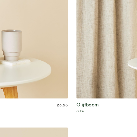
Olijfboom
23,95
Olijfje houdt van zon
OLEA
Veel water nodig
Met pot
90
cm hoog