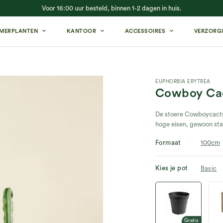
Voor 16:00 uur besteld, binnen 1-2 dagen in huis.
MERPLANTEN
KANTOOR
ACCESSOIRES
VERZORG
EUPHORBIA ERYTREA
Cowboy Ca
De stoere Cowboycactus
hoge eisen, gewoon staa
Formaat
100cm
Kies je pot
Basic
Gratis