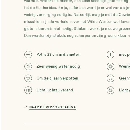
warmte. Water iets minder, een klein scheutje gaat al lan
tot de Euphorbias. En ja, euforisch word je er wel van als j
weinig verzorging nodig is. Natuurlijk mag je met de Cow
misschien zijn de verhalen over het Wilde Westen wel favo
gieter sleuren is niet nodig. Stiekem werkt je nieuwe groe
Dan worden zijn stekels nog scherper en zijn groene kleur 
Pot is 23 cm in diameter
met p
Zeer weinig water nodig
Weini
Om de 3 jaar verpotten
Geen 
Licht luchtzuiverend
Licht 
east
NAAR DE VERZORGPAGINA