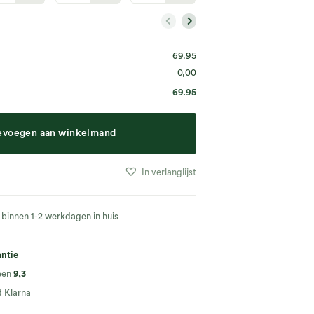
69.95
0,00
69.95
evoegen aan winkelmand
In verlanglijst
 binnen 1-2 werkdagen in huis
antie
een
9,3
 Klarna