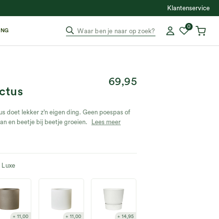
Klantenservice
0
ING
Waar ben je naar op zoek?
69,95
ctus
 doet lekker z’n eigen ding. Geen poespas of
n en beetje bij beetje groeien.
Lees meer
Luxe
11,00
11,00
14,95
14,95