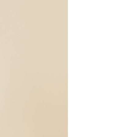
Pot is
18
cm in diameter