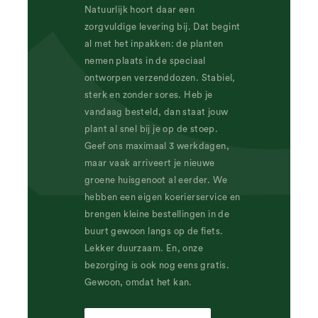
Natuurlijk hoort daar een
zorgvuldige levering bij. Dat begint
al met het inpakken: de planten
nemen plaats in de speciaal
ontworpen verzenddozen. Stabiel,
sterk en zonder sores. Heb je
vandaag besteld, dan staat jouw
plant al snel bij je op de stoep.
Geef ons maximaal 3 werkdagen,
maar vaak arriveert je nieuwe
groene huisgenoot al eerder. We
hebben een eigen koerierservice en
brengen kleine bestellingen in de
buurt gewoon langs op de fiets.
Lekker duurzaam. En, onze
bezorging is ook nog eens gratis.
Gewoon, omdat het kan.