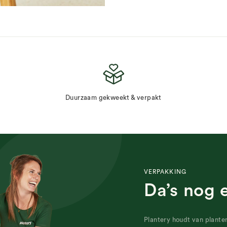
Duurzaam gekweekt & verpakt
VERPAKKING
Da’s nog 
Plantery houdt van plante