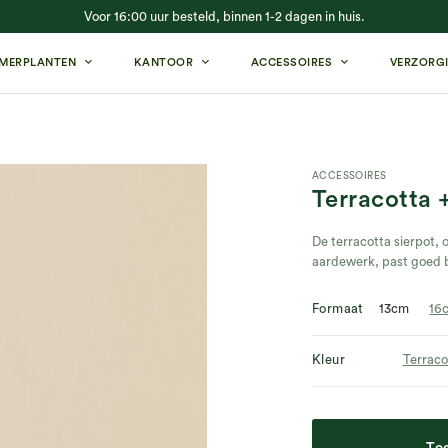
Voor 16:00 uur besteld, binnen 1-2 dagen in huis.
MERPLANTEN
KANTOOR
ACCESSOIRES
VERZORG
ACCESSOIRES
Terracotta 
De terracotta sierpot,
aardewerk, past goed bi
Formaat
13cm
16
Kleur
Terraco