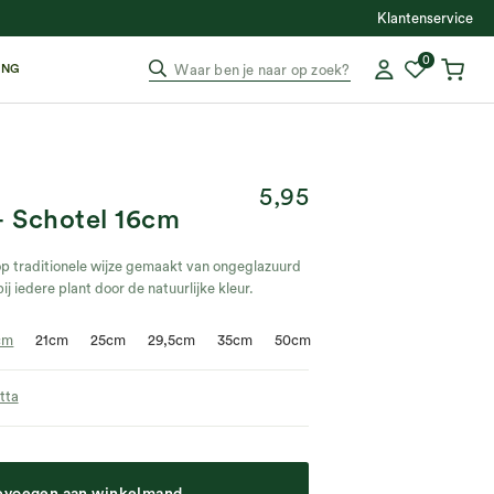
Klantenservice
0
ING
Waar ben je naar op zoek?
5,95
+ Schotel 16cm
 op traditionele wijze gemaakt van ongeglazuurd
j iedere plant door de natuurlijke kleur.
cm
21cm
25cm
29,5cm
35cm
50cm
tta