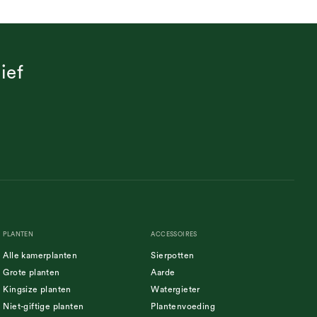
ief
PLANTEN
ACCESSOIRES
Alle kamerplanten
Sierpotten
Grote planten
Aarde
Kingsize planten
Watergieter
Niet-giftige planten
Plantenvoeding