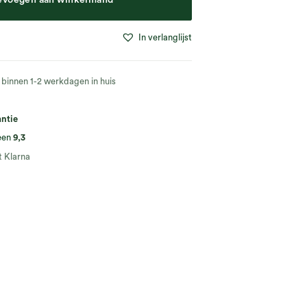
evoegen aan winkelmand
In verlanglijst
 binnen 1-2 werkdagen in huis
antie
een
9,3
 Klarna