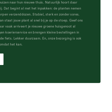
izen naar hun nieuwe thuis. Natuurlijk hoort daar
ij. Dat begint al met het inpakken: de planten nemen
orpen verzenddozen. Stabiel, sterk en zonder sores.
n staat jouw plant al snel bij je op de stoep. Geef ons
r vaak arriveert je nieuwe groene huisgenoot al
en koerierservice en brengen kleine bestellingen in
de fiets. Lekker duurzaam. En, onze bezorging is ook
omdat het kan.