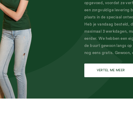
opgevoed, voordat ze verhu
een zorgvuldige levering b
plaats in de speciaal ontw
Heb je vandaag besteld, da
maximaal 3 werkdagen, maa
eerder. We hebben een eig
de buurt gewoon langs op 
nog eens gratis. Gewoon, 
VERTEL ME MEER