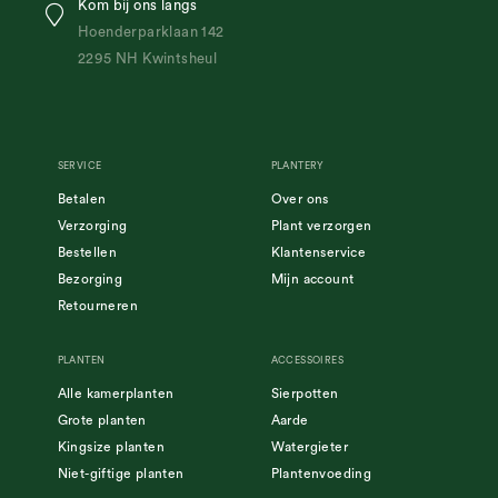
Kom bij ons langs
Hoenderparklaan 142
2295 NH Kwintsheul
SERVICE
PLANTERY
Betalen
Over ons
Verzorging
Plant verzorgen
Bestellen
Klantenservice
Bezorging
Mijn account
Retourneren
PLANTEN
ACCESSOIRES
Alle kamerplanten
Sierpotten
Grote planten
Aarde
Kingsize planten
Watergieter
Niet-giftige planten
Plantenvoeding