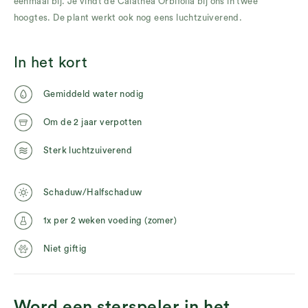
eenmaal bij. Je vindt de Calathea Orbifolia bij ons in twee
hoogtes. De plant werkt ook nog eens luchtzuiverend.
In het kort
Gemiddeld water nodig
Om de 2 jaar verpotten
Sterk luchtzuiverend
Schaduw/Halfschaduw
1x per 2 weken voeding (zomer)
Niet giftig
Word een sterspeler in het